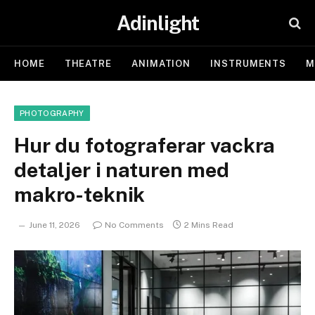
Adinlight
HOME
THEATRE
ANIMATION
INSTRUMENTS
M
PHOTOGRAPHY
Hur du fotograferar vackra
detaljer i naturen med
makro-teknik
June 11, 2026
No Comments
2 Mins Read